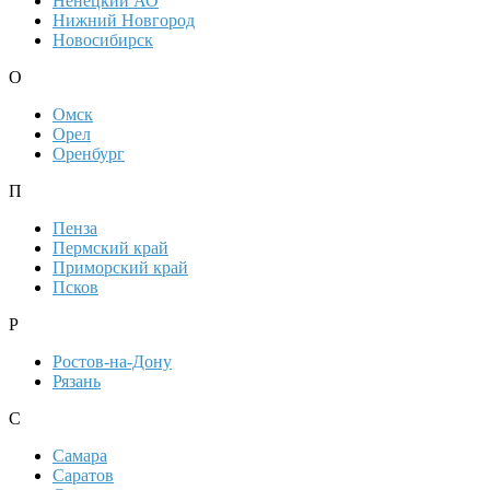
Ненецкий АО
Нижний Новгород
Новосибирск
О
Омск
Орел
Оренбург
П
Пенза
Пермский край
Приморский край
Псков
Р
Ростов-на-Дону
Рязань
С
Самара
Саратов