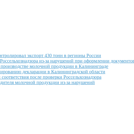
нтролировал экспорт 430 тонн в регионы России
Россельхознадзора из-за нарушений при оформлении документо
 производстве молочной продукции в Калининграде
лированию декларации в Калининградской области
соответствия после проверки Россельхознадзора
одителя молочной продукции из-за нарушений