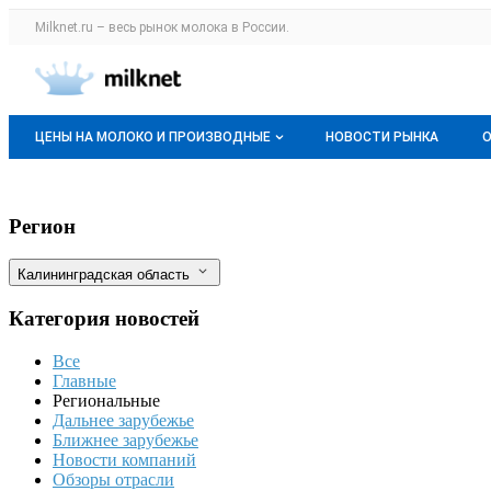
Раздел навигации по сайту milknet.ru
Milknet.ru – весь
рынок молока
в России.
Авторизация и меню пользователя
Навигация по разделам сайта milknet.ru
ЦЕНЫ НА МОЛОКО И ПРОИЗВОДНЫЕ
НОВОСТИ РЫНКА
Оптовые цены
Калининградский производитель молока
Фильтры
Регион
О мониторингах
Калининградская область
Актуальные мониторинги
Категория новостей
Динамика цен
Все
Отзывы
Главные
Региональные
Дальнее зарубежье
Ближнее зарубежье
Новости компаний
Обзоры отрасли