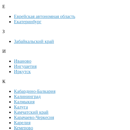
Е
Еврейская автономная область
Екатеринбург
З
Забайкальский край
И
Иваново
Ингушетия
Иркутск
К
Кабардино-Балкария
Калининград
Калмыкия
Калуга
Камчатский край
Карачаево-Черкесия
Карелия
Кемерово