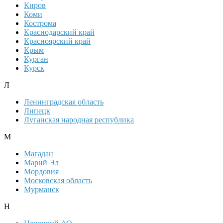
Киров
Коми
Кострома
Краснодарский край
Красноярский край
Крым
Курган
Курск
Л
Ленинградская область
Липецк
Луганская народная республика
М
Магадан
Марий Эл
Мордовия
Московская область
Мурманск
Н